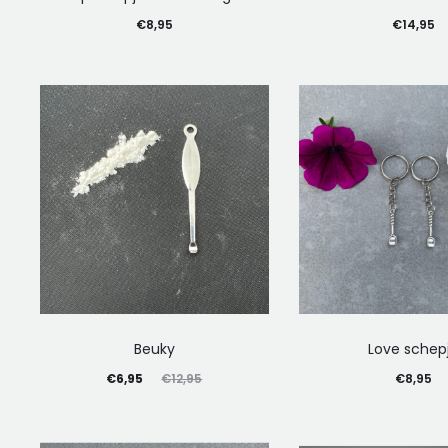
€
8,95
€
14,95
Beuky
Love schep
Oorspronkelijke
Huidige
€
6,95
€
12,95
€
8,95
prijs
prijs
is:
was: