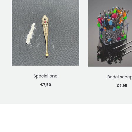
€6,95.
€12,95.
Special one
Bedel schep
€
7,50
€
7,95