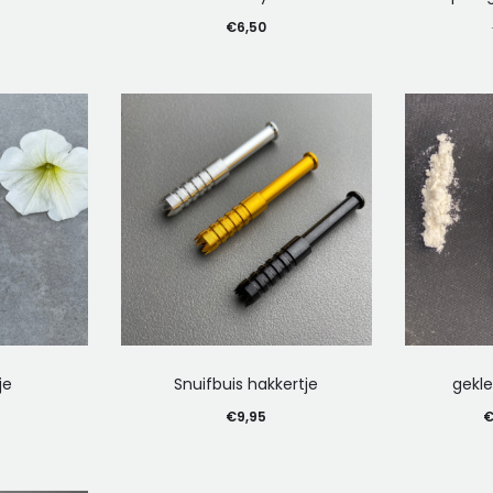
€
6,50
Dit
je
Snuifbuis hakkertje
gekl
product
€
9,95
heeft
meerdere
variaties.