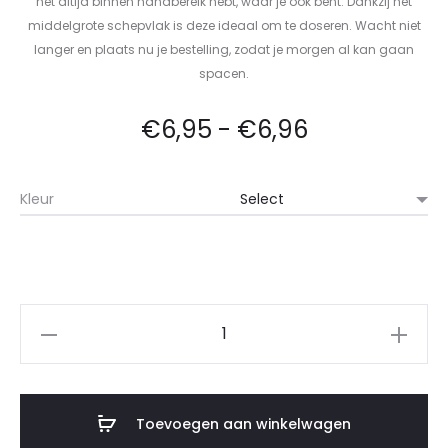
het altijd binnen handbereik hebt, waar je ook bent. Dankzij het
middelgrote schepvlak is deze ideaal om te doseren. Wacht niet
langer en plaats nu je bestelling, zodat je morgen al kan gaan
spacen.
€
6,95
-
€
6,96
Kleur
Toevoegen aan winkelwagen