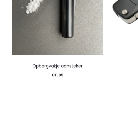
Opbergvakje aansteker
€
11,95