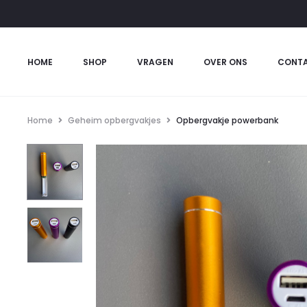
HOME
SHOP
VRAGEN
OVER ONS
CONT
Home
Geheim opbergvakjes
Opbergvakje powerbank