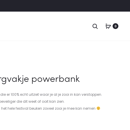
0
gvakje powerbank
ie er 100% echt uitziet waar je al je zooi in kan verstoppen.
eveiliger die dit weet of ooit kan zien.
 het hele festival beuken zoveel zooi je mee kan nemen