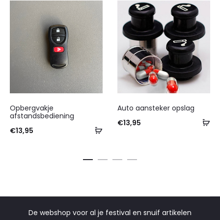
Opbergvakje
Auto aansteker opslag
afstandsbediening
€
13,95
€
13,95
De webshop voor al je festival en snuif artikelen