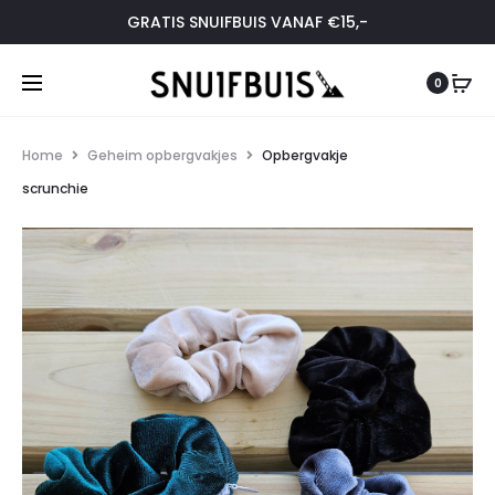
GRATIS SNUIFBUIS VANAF €15,-
0
Home
Geheim opbergvakjes
Opbergvakje
scrunchie