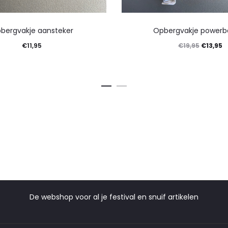
bergvakje aansteker
Opbergvakje powerb
€
11,95
€
13,95
€
19,95
De webshop voor al je festival en snuif artikelen