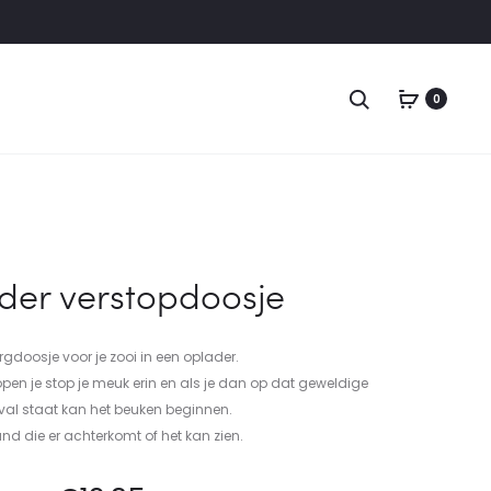
0
der verstopdoosje
gdoosje voor je zooi in een oplader.
 open je stop je meuk erin en als je dan op dat geweldige
ival staat kan het beuken beginnen.
d die er achterkomt of het kan zien.