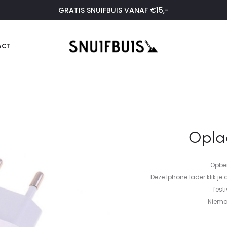
GRATIS SNUIFBUIS VANAF €15,-
ACT
Opla
Opber
Deze Iphone lader klik je
fest
Nieman