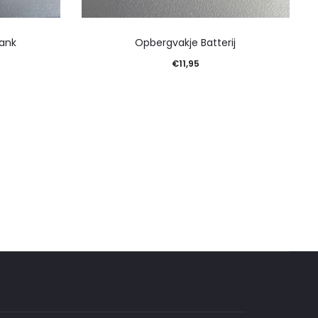
ank
Opbergvakje Batterij
€
11,95