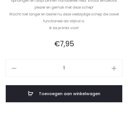
ophangen en altijd binnen handbereik hebt. Ervaar eindeloos
plezier en gemak met deze schep!
Wacht niet langer en bestel nu deze veelzijdige schep die zowel
functioneel als stijlvol is.
Ik zie je links voor!
€
7,95
Toevoegen aan winkelwagen