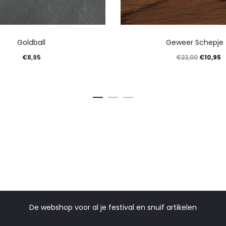
Goldball
Geweer Schepje
€
8,95
€
10,95
€
22,00
De webshop voor al je festival en snuif artikelen