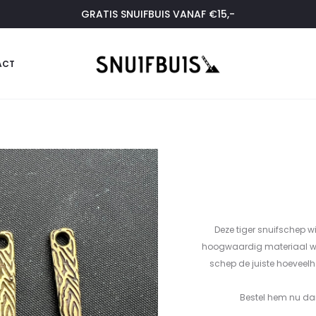
GRATIS SNUIFBUIS VANAF €15,-
ACT
Deze tiger snuifschep 
hoogwaardig materiaal waa
schep de juiste hoeveelhed
Bestel hem nu dan