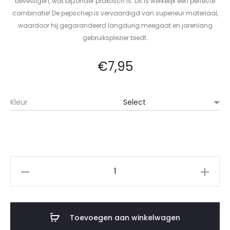
bevestigen, wat bijzonder praktisch is. Dit is werkelijk een perfecte
combinatie! De pepschep is vervaardigd van superieur materiaal,
waardoor hij gegarandeerd langdurig meegaat en jarenlang
gebruiksplezier biedt.
€
7,95
Kleur
Toevoegen aan winkelwagen