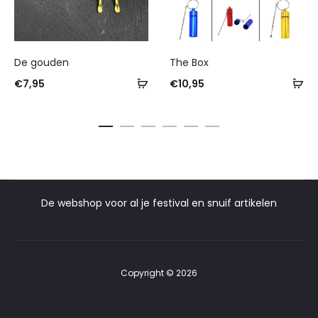
De gouden
The Box
€
7,95
€
10,95
De webshop voor al je festival en snuif artikelen
Copyright © 2026