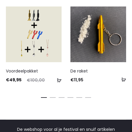
Voordeelpakket
De raket
€
49,95
€
11,95
€
100,00
De webshop voor al je festival en snuif artikelen