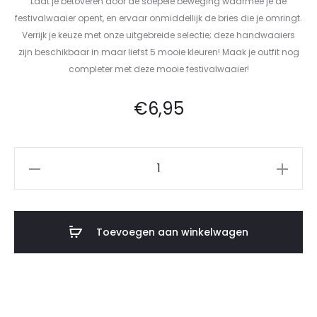
Laat je betoveren door de soepele beweging waarmee je de
festivalwaaier opent, en ervaar onmiddellijk de bries die je omringt.
Verrijk je keuze met onze uitgebreide selectie; deze handwaaiers
zijn beschikbaar in maar liefst 5 mooie kleuren! Maak je outfit nog
completer met deze mooie festivalwaaier!
€
6,95
Toevoegen aan winkelwagen