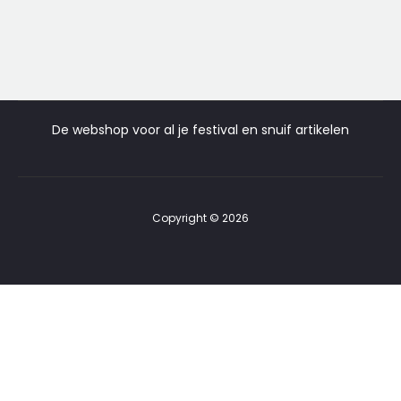
aan
aa
prijs
prijs
winkelwagen
wi
is:
was:
€49,95.
€100,00.
De webshop voor al je festival en snuif artikelen
Copyright © 2026