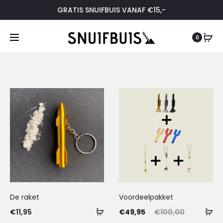
GRATIS SNUIFBUIS VANAF €15,-
0
De raket
Voordeelpakket
Toevoegen
To
Oorspronkelijke
Huidige
€
11,95
€
49,95
€
100,00